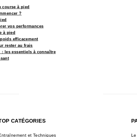
n course à pied
commencer ?
pied
orer vos performances
e à pied
poids efficacement
 rester au frais
: les essentiels à connaître
ssant
TOP CATÉGORIES
P
Entraînement et Techniques
Le