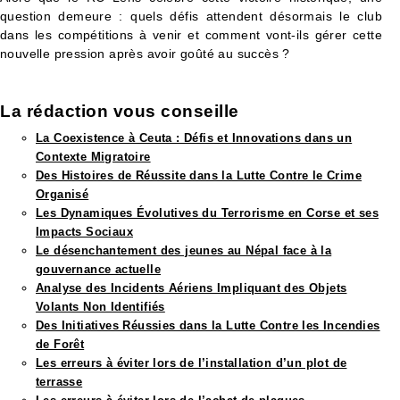
question demeure : quels défis attendent désormais le club
dans les compétitions à venir et comment vont-ils gérer cette
nouvelle pression après avoir goûté au succès ?
La rédaction vous conseille​
La Coexistence à Ceuta : Défis et Innovations dans un
Contexte Migratoire
Des Histoires de Réussite dans la Lutte Contre le Crime
Organisé
Les Dynamiques Évolutives du Terrorisme en Corse et ses
Impacts Sociaux
Le désenchantement des jeunes au Népal face à la
gouvernance actuelle
Analyse des Incidents Aériens Impliquant des Objets
Volants Non Identifiés
Des Initiatives Réussies dans la Lutte Contre les Incendies
de Forêt
Les erreurs à éviter lors de l’installation d’un plot de
terrasse