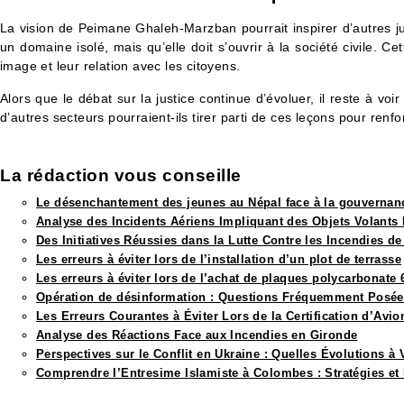
La vision de Peimane Ghaleh-Marzban pourrait inspirer d’autres jur
un domaine isolé, mais qu’elle doit s’ouvrir à la société civile. 
image et leur relation avec les citoyens.
Alors que le débat sur la justice continue d’évoluer, il reste à v
d’autres secteurs pourraient-ils tirer parti de ces leçons pour renfo
La rédaction vous conseille​
Le désenchantement des jeunes au Népal face à la gouvernanc
Analyse des Incidents Aériens Impliquant des Objets Volants 
Des Initiatives Réussies dans la Lutte Contre les Incendies de
Les erreurs à éviter lors de l’installation d’un plot de terrasse
Les erreurs à éviter lors de l’achat de plaques polycarbonate
Opération de désinformation : Questions Fréquemment Posé
Les Erreurs Courantes à Éviter Lors de la Certification d’Avio
Analyse des Réactions Face aux Incendies en Gironde
Perspectives sur le Conflit en Ukraine : Quelles Évolutions à 
Comprendre l’Entresime Islamiste à Colombes : Stratégies et