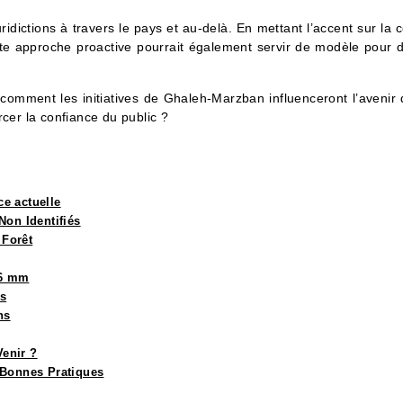
idictions à travers le pays et au-delà. En mettant l’accent sur la 
Cette approche proactive pourrait également servir de modèle pour d
oir comment les initiatives de Ghaleh-Marzban influenceront l’aven
rcer la confiance du public ?
e actuelle
Non Identifiés
 Forêt
 6 mm
es
ns
Venir ?
 Bonnes Pratiques