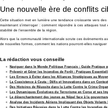
Une nouvelle ère de conflits c
Cette situation met en lumière une tendance croissante vers des c
maintenant s’interroger : comment répondre à ces attaques tout e
stabilité de l’ensemble de la région.
Alors que la communauté internationale scrute ces événements avec 
de nouvelles formes, comment les nations pourront-elles naviguer 
La rédaction vous conseille​
Naviguer dans le Monde Politique Français : Guide Pratique 
Prévenir et Gérer les Incendies de Forêt : Pratiques Essentiel
Les Erreurs à Éviter dans les Alliances Stratégiques au Moye
La Coexistence à Ceuta : Défis et Innovations dans un Context
Des Histoires de Réussite dans la Lutte Contre le Crime Orga
Les Dynamiques Évolutives du Terrorisme en Corse et ses Im
Le désenchantement des jeunes au Népal face à la gouvernanc
Analyse des Incidents Aériens Impliquant des Objets Volants 
Des Initiatives Réussies dans la Lutte Contre les Incendies de