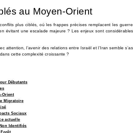
iblés au Moyen-Orient
onflits plus ciblés, où les frappes précises remplacent les guerr
n évitant une escalade majeure ? Les enjeux sont considérables, 
attention, l’avenir des relations entre Israël et l’Iran semble s’
dans cette complexité croissante ?
pour Débutants
les
n-Orient
e Migratoire
nisé
pacts Sociaux
e actuelle
Non Identifiés
 Forêt