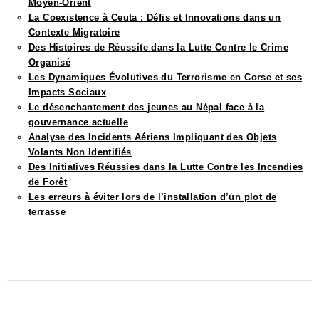
Moyen-Orient
La Coexistence à Ceuta : Défis et Innovations dans un
Contexte Migratoire
Des Histoires de Réussite dans la Lutte Contre le Crime
Organisé
Les Dynamiques Évolutives du Terrorisme en Corse et ses
Impacts Sociaux
Le désenchantement des jeunes au Népal face à la
gouvernance actuelle
Analyse des Incidents Aériens Impliquant des Objets
Volants Non Identifiés
Des Initiatives Réussies dans la Lutte Contre les Incendies
de Forêt
Les erreurs à éviter lors de l’installation d’un plot de
terrasse