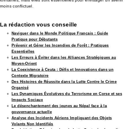
moins conflictuel.
La rédaction vous conseille​
Naviguer dans le Monde Politique Français : Guide
Pratique pour Débutants
Prévenir et Gérer les Incendies de Forêt : Pratiques
Essentielles
Les Erreurs à Éviter dans les Alliances Stratégiques au
Moyen-Orient
La Coexistence à Ceuta : Défis et Innovations dans un
Contexte Migratoire
Des Histoires de Réussite dans la Lutte Contre le Crime
Organisé
Les Dynamiques Évolutives du Terrorisme en Corse et ses
Impacts Sociaux
Le désenchantement des jeunes au Népal face à la
gouvernance actuelle
Analyse des Incidents Aériens Impliquant des Objets
Volants Non Identifiés